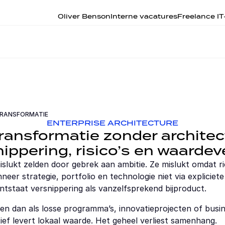
Oliver Benson
Interne vacatures
Freelance I
 TRANSFORMATIE
ENTERPRISE ARCHITECTURE
ansformatie zonder architectu
ippering, risico’s en waardev
islukt zelden door gebrek aan ambitie. Ze mislukt omdat ri
eer strategie, portfolio en technologie niet via expliciete
ontstaat versnippering als vanzelfsprekend bijproduct.
arten dan als losse programma’s, innovatieprojecten of busi
atief levert lokaal waarde. Het geheel verliest samenhang.