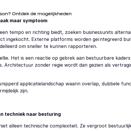
son? Ontdek de mogelijkheden
rzaak maar symptoom
en tempo en richting biedt, zoeken businessunits alterna
ct ingekocht. Externe platforms worden geïntegreerd buit
delleerd om sneller te kunnen rapporteren.
llie. Het is een reactie op gebrek aan bestuurbare kaders d
 Architectuur zonder regie wordt dan gezien als vertragin
snipperd applicatielandschap waarin overlap, dubbele functi
ijdelijk zijn.
an techniek naar besturing
iet alleen technische complexiteit. Ze vergroot bestuurlijk