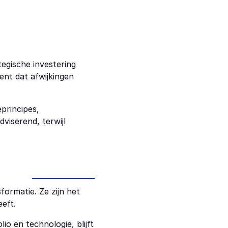
egische investering 
nt dat afwijkingen 
rincipes, 
viserend, terwijl 
ormatie. Ze zijn het 
eft.
o en technologie, blijft 