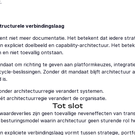
.
structurele verbindingslaag
ent niet meer documentatie. Het betekent dat iedere strat
 expliciet doelbeeld en capability-architectuur. Het beteke
n niet toevallig ontstaan.
daat om richting te geven aan platformkeuzes, integratiep
ycle-beslissingen. Zonder dit mandaat blijft architectuur ad
 is.
zonder architectuurregie verandert systemen.
ét architectuurregie verandert de organisatie.
Tot slot
 waardeverlies zijn geen toevallige neveneffecten van transf
 besturingsmodel waarin architectuur geen sturende rol he
 expliciete verbindingslaag vormt tussen strategie, portfoli