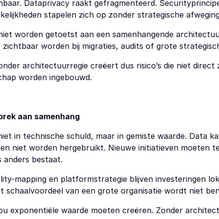
nbaar. Dataprivacy raakt gefragmenteerd. Securityprincipe
elijkheden stapelen zich op zonder strategische afweging
niet worden getoetst aan een samenhangende architectuu
 zichtbaar worden bij migraties, audits of grote strategis
nder architectuurregie creëert dus risico’s die niet direct 
dschap worden ingebouwd.
ebrek aan samenhang
iet in technische schuld, maar in gemiste waarde. Data ka
n niet worden hergebruikt. Nieuwe initiatieven moeten te
s anders bestaat.
lity-mapping en platformstrategie blijven investeringen lok
t schaalvoordeel van een grote organisatie wordt niet ben
ou exponentiële waarde moeten creëren. Zonder architectuu