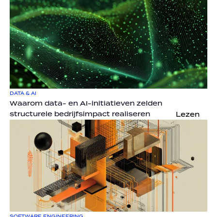
DATA & AI
Waarom data- en AI-initiatieven zelden 
structurele bedrijfsimpact realiseren
Lezen
SOFTWARE ENGINEERING