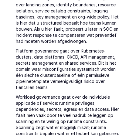
over landing zones, identity boundaries, resource 
isolation, service catalog constraints, logging 
baselines, key management en org-wide policy. Het 
is hier dat u structureel bepaalt hoe teams kunnen 
bouwen. Als u hier faalt, probeert u later in SOC en 
incident response te compenseren wat preventief 
had moeten worden afgedwongen.
Platform governance gaat over Kubernetes-
clusters, data platforms, CI/CD, API management, 
secrets management en shared services. Dit is het 
domein waar misconfiguraties systemisch worden: 
één slechte clusterbaseline of één permissieve 
pipelinetemplate vermenigvuldigt risico over 
tientallen teams.
Workload governance gaat over de individuele 
applicatie of service: runtime privileges, 
dependencies, secrets, egress en data access. Hier 
faalt men vaak door te veel nadruk te leggen op 
scanning en te weinig op runtime constraints. 
Scanning zegt wat er mogelijk miszit; runtime 
constraints bepalen wat er effectief kan gebeuren.