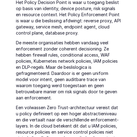
Het Policy Decision Point is waar u toegang beslist 
op basis van identity, device posture, risk signals 
en resource context. Het Policy Enforcement Point 
is waar u die beslissing afdwingt: reverse proxy, API 
gateway, service mesh, endpoint agent, cloud 
control plane, database proxy.
De meeste organisaties hebben vandaag veel 
enforcement zonder coherent decisioning. Ze 
hebben firewall rules, conditional access, WAF 
policies, Kubernetes network policies, IAM policies 
en DLP-regels. Maar de beslislogica is 
gefragmenteerd. Daardoor is er geen uniform 
model voor intent, geen auditbare trace van 
waarom toegang werd toegestaan en geen 
betrouwbare manier om risk signals door te geven 
aan enforcement.
Een volwassen Zero Trust-architectuur vereist dat 
u policy definieert op een hoger abstractieniveau 
en die vertaalt naar de verschillende enforcement-
layers. In de cloud betekent dit dat u IAM policies, 
resource policies en service control policies niet 