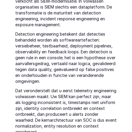
verkocht als SIEM-modernisatie. In volwassen 
organisaties is SIEM slechts een dataplatform. De 
transformatie is de maturiteit van detection 
engineering, incident response engineering en 
exposure management.
Detection engineering betekent dat detecties 
behandeld worden als softwareartefacten: 
versiebeheer, testbaarheid, deployment pipelines, 
observability en feedback loops. Een detection is 
geen rule in een console; het is een hypothese over 
aanvallersgedrag, vertaald naar logica, gevalideerd 
tegen data quality, geëvalueerd op false positives 
en onderhouden in functie van veranderende 
omgevingen.
Dat veronderstelt dat u eerst telemetry engineering 
volwassen maakt. Uw SIEM kan perfect zijn, maar 
als logging inconsistent is, timestamps niet uniform 
zijn, identity correlation ontbreekt en context 
ontbreekt, dan produceert u alerts zonder 
waarheid. De kernarchitectuur van SOC is dus event 
normalization, entity resolution en context 
enrichment.