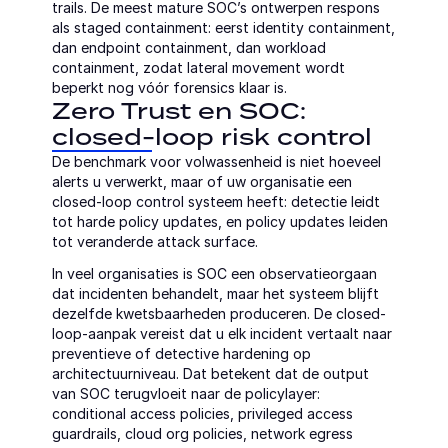
trails. De meest mature SOC’s ontwerpen respons 
als staged containment: eerst identity containment, 
dan endpoint containment, dan workload 
containment, zodat lateral movement wordt 
beperkt nog vóór forensics klaar is.
Zero Trust en SOC: 
closed-loop risk control
De benchmark voor volwassenheid is niet hoeveel 
alerts u verwerkt, maar of uw organisatie een 
closed-loop control systeem heeft: detectie leidt 
tot harde policy updates, en policy updates leiden 
tot veranderde attack surface.
In veel organisaties is SOC een observatieorgaan 
dat incidenten behandelt, maar het systeem blijft 
dezelfde kwetsbaarheden produceren. De closed-
loop-aanpak vereist dat u elk incident vertaalt naar 
preventieve of detective hardening op 
architectuurniveau. Dat betekent dat de output 
van SOC terugvloeit naar de policylayer: 
conditional access policies, privileged access 
guardrails, cloud org policies, network egress 