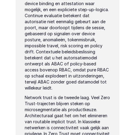
device binding en attestation waar 
mogelijk, en een expliciete step-up-logica. 
Continue evaluatie betekent dat 
autorisatie niet eenmalig gebeurt aan de 
poort, maar doorloopt tijdens de sessie, 
gebaseerd op signalen over device 
posture, anomalieën, tokenmisbruik, 
impossible travel, risk scoring en policy 
drift. Contextuele beleidsbeslissing 
betekent dat u het autorisatiemodel 
ontwerpt als ABAC of policy-based 
access bovenop RBAC, omdat pure RBAC 
op schaal explodeert in uitzonderingen, 
terwijl ABAC zonder goed datamodel tot 
willekeur leidt.
Network trust is de tweede laag. Veel Zero 
Trust-trajecten blijven steken op 
microsegmentatie als productkeuze. 
Architecturaal gaat het om het elimineren 
van routable implicit trust. In klassieke 
netwerken is connectiviteit vaak gelijk aan 
privilege. In Zero Trust moet connectiviteit 